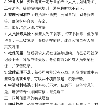
2.
：资质需要一定数量的专业人员，如建造师、
准备人员
工程师等。提前招聘或培训，避免临时找不到人。
3.
：包括营业执照、公司章程、财务报表
整理公司材料
等。确保材料真实、齐全。
二、常见坑点及避坑方法
1.
：有些人为了省事，找证书挂靠。但政策
人员挂靠风险
严查，一旦被发现，资质会被撤销。建议公司自有人员，
真实聘用。
2.
：资质要求人员社保连续缴纳。有些公司社保
社保问题
记录不全，导致申请失败。务必提前为所有人员缴纳社
保，并保留记录。
3.
：新公司可能没有业绩。但资质标准中有
业绩证明不足
些级别需要业绩。可以从小项目做起，积累经验。
4.
：材料格式不对、信息不一致等常见问
申请材料错误
题。建议请专业顾问审核，避免返工。
三、四川佰曼泽的实战经验
1.
：公司内部成立专项小组，分工负责人员、材
团队协作